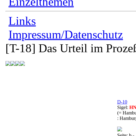
Einzelthemen
Links
Impressum/Datenschutz
[T-18]
Das Urteil im Prozeß
D-10
Sigel:
HN
(= Hambu
: Hambur
Seite: b -