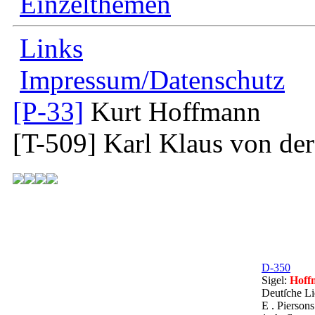
Einzelthemen
Links
Impressum/Datenschutz
[P-33]
Kurt Hoffmann
[T-509]
Karl Klaus von de
D-350
Sigel:
Hoff
Deutſche L
E . Pierson